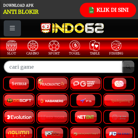
DOWNLOAD APK
KLIK DI SINI
ANTI BLOKIR
SLOT
CASINO
SPORT
TOGEL
TABLE
FISHING
COC
Semua